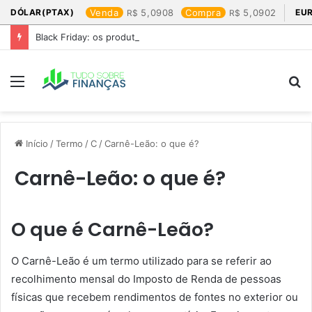
DÓLAR(PTAX)
Venda
5,0908
Compra
5,0902
EU
Black Friday: os produtos que mais valem a pena
Menu
P
p
Início
/
Termo
/
C
/
Carnê-Leão: o que é?
Carnê-Leão: o que é?
O que é Carnê-Leão?
O Carnê-Leão é um termo utilizado para se referir ao
recolhimento mensal do Imposto de Renda de pessoas
físicas que recebem rendimentos de fontes no exterior ou