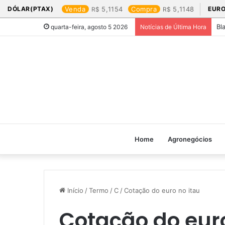
DÓLAR(PTAX)
Venda
5,1154
Compra
5,1148
EURO
Bl
quarta-feira, agosto 5 2026
Notícias de Última Hora
Home
Agronegócios
Início
/
Termo
/
C
/
Cotação do euro no itau​
Cotação do euro