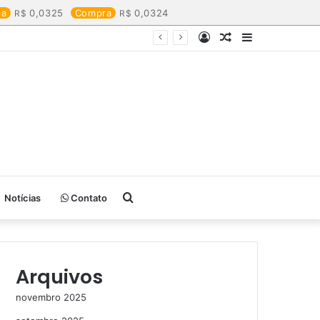
da
0,0325
Compra
0,0324
Entrar
Artigo
Barra
aleatório
Lateral
Procurar
Notícias
Contato
por
Arquivos
novembro 2025