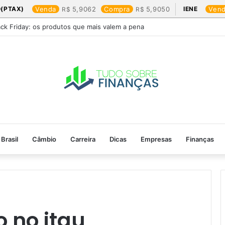
(PTAX)
Venda
5,9062
Compra
5,9050
IENE
Ven
ack Friday: os produtos que mais valem a pena
Brasil
Câmbio
Carreira
Dicas
Empresas
Finanças
 no itau​