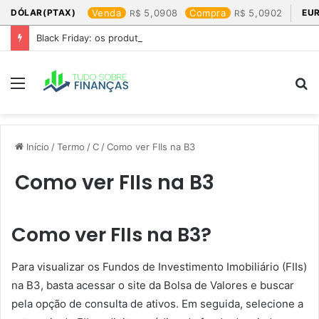
DÓLAR(PTAX)
Venda
5,0908
Compra
5,0902
EU
Black Friday: os produtos que mais valem a pena
Menu
P
p
Início
/
Termo
/
C
/
Como ver FIIs na B3
Como ver FIIs na B3
Como ver FIIs na B3?
Para visualizar os Fundos de Investimento Imobiliário (FIIs)
na B3, basta acessar o site da Bolsa de Valores e buscar
pela opção de consulta de ativos. Em seguida, selecione a