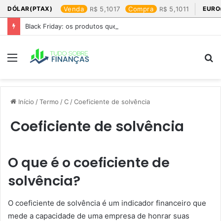
DÓLAR(PTAX)
Venda
5,1017
Compra
5,1011
EURO
Black Friday: os produtos que mais valem a pena
Menu
P
p
Início
/
Termo
/
C
/
Coeficiente de solvência
Coeficiente de solvência
O que é o coeficiente de
solvência?
O coeficiente de solvência é um indicador financeiro que
mede a capacidade de uma empresa de honrar suas