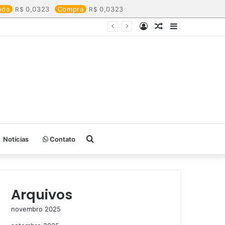
nda
0,0323
Compra
0,0323
Entrar
Artigo
Barra
aleatório
Lateral
Procurar
Notícias
Contato
por
Arquivos
novembro 2025