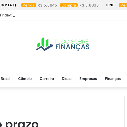
RO(PTAX)
Venda
5,8845
Compra
5,8833
IENE
Ve
 Friday: os produtos que mais valem a pena
Brasil
Câmbio
Carreira
Dicas
Empresas
Finanças
o prazo