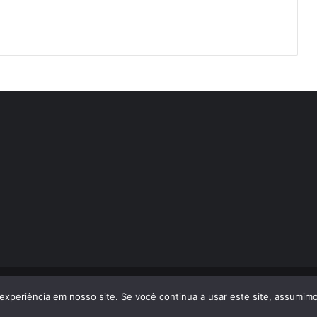
volvido por
LA Comunicações
experiência em nosso site. Se você continua a usar este site, assumimo