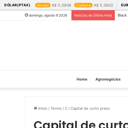
DÓLAR(PTAX)
Venda
5,0908
Compra
5,0902
EU
Black
domingo, agosto 9 2026
Notícias de Última Hora
Home
Agronegócios
Início
/
Termo
/
C
/
Capital de curto prazo
Capital de curt