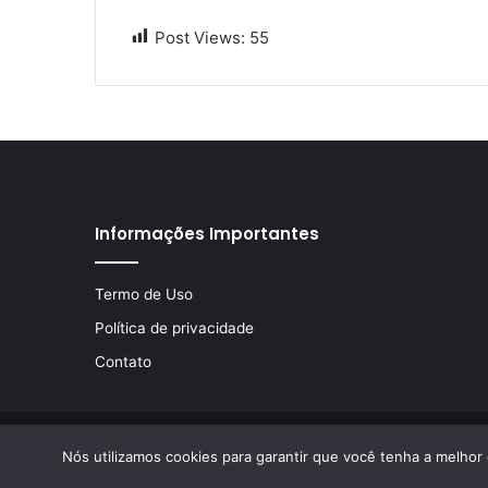
Post Views:
55
Informações Importantes
Termo de Uso
Política de privacidade
Contato
© Copyright 2026, Todos os direitos reservados | Desen
Nós utilizamos cookies para garantir que você tenha a melhor 