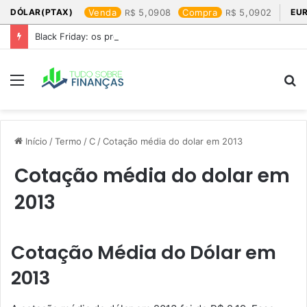
DÓLAR(PTAX)
Venda
5,0908
Compra
5,0902
EU
Black Friday: os produtos que mais valem a pena
Menu
P
p
Início
/
Termo
/
C
/
Cotação média do dolar em 2013​
Cotação média do dolar em
2013​
Cotação Média do Dólar em
2013