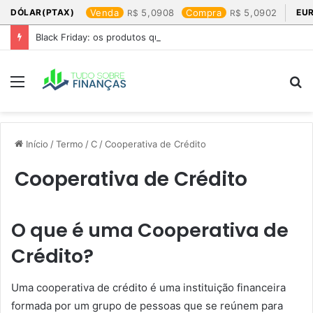
DÓLAR(PTAX)
Venda
5,0908
Compra
5,0902
EU
Black Friday: os produtos que mais valem a pena
Menu
P
p
Início
/
Termo
/
C
/
Cooperativa de Crédito
Cooperativa de Crédito
O que é uma Cooperativa de
Crédito?
Uma cooperativa de crédito é uma instituição financeira
formada por um grupo de pessoas que se reúnem para