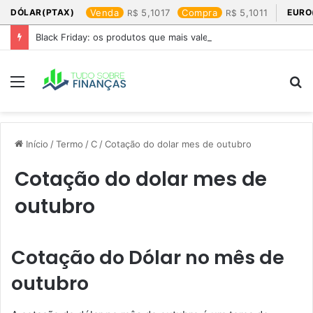
DÓLAR(PTAX)
Venda
5,1017
Compra
5,1011
EURO
Black Friday: os produtos que mais valem a pena
Menu
P
p
Início
/
Termo
/
C
/
Cotação do dolar mes de outubro​
Cotação do dolar mes de
outubro​
Cotação do Dólar no mês de
outubro