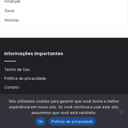
Finanças
Geral
Notícias
Informações Importantes
Termo de Uso
Política de privacidade
Contato
Nós utilizamos cookies para garantir que você tenha a melhor
experiência em nosso site. Se você continua a usar este site,
© Copyright 2026, Todos os direitos reservados | Desenvolvido
assumimos que você está satisfeito.
por
LA Comunicações
Ok
Política de privacidade