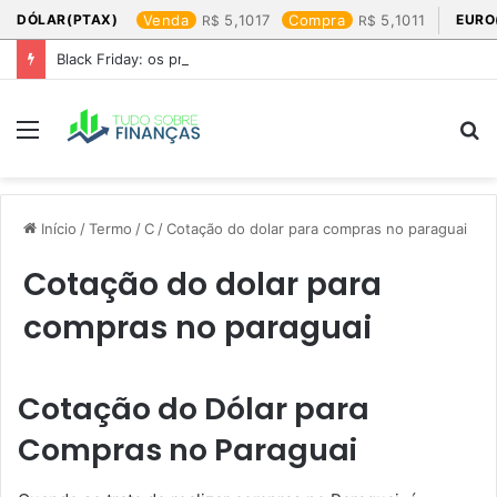
DÓLAR(PTAX)
Venda
5,1017
Compra
5,1011
EURO
Black Friday: os produtos que mais valem a pena
Menu
P
p
Início
/
Termo
/
C
/
Cotação do dolar para compras no paraguai​
Cotação do dolar para
compras no paraguai​
Cotação do Dólar para
Compras no Paraguai