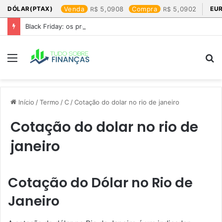
DÓLAR(PTAX)
Venda
5,0908
Compra
5,0902
EU
Black Friday: os produtos que mais valem a pena
Menu
P
p
Início
/
Termo
/
C
/
Cotação do dolar no rio de janeiro​
Cotação do dolar no rio de
janeiro​
Cotação do Dólar no Rio de
Janeiro