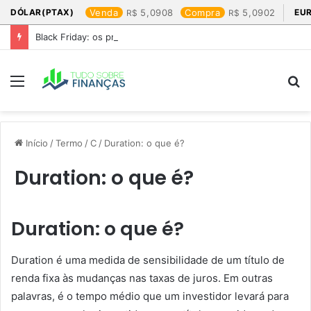
DÓLAR(PTAX)
Venda
5,0908
Compra
5,0902
EU
Black Friday: os produtos que mais valem a pena
Menu
P
p
Início
/
Termo
/
C
/
Duration: o que é?
Duration: o que é?
Duration: o que é?
Duration é uma medida de sensibilidade de um título de
renda fixa às mudanças nas taxas de juros. Em outras
palavras, é o tempo médio que um investidor levará para