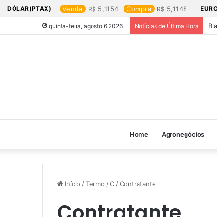
DÓLAR(PTAX)
Venda
5,1154
Compra
5,1148
EURO
Bl
quinta-feira, agosto 6 2026
Notícias de Última Hora
Home
Agronegócios
Início
/
Termo
/
C
/
Contratante
Contratante