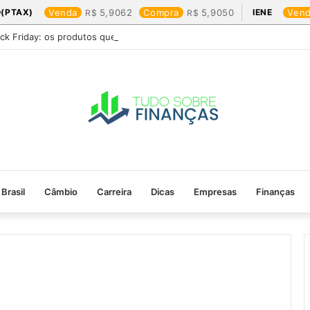
(PTAX)
Venda
5,9062
Compra
5,9050
IENE
Ven
ack Friday: os produtos que mais valem a pena
Brasil
Câmbio
Carreira
Dicas
Empresas
Finanças