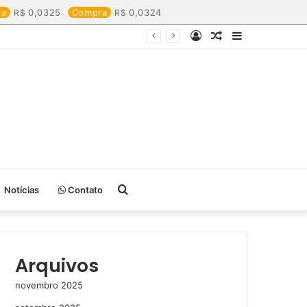
da
0,0325
Compra
0,0324
Entrar
Artigo
Barra
aleatório
Lateral
Procurar
Notícias
Contato
por
Arquivos
novembro 2025