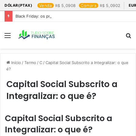
DÓLAR(PTAX)
Venda
5,0908
Compra
5,0902
EU
Black Friday: os produtos que mais valem a pena
Menu
P
p
Início
/
Termo
/
C
/
Capital Social Subscrito a Integralizar: o que
é?
Capital Social Subscrito a
Integralizar: o que é?
Capital Social Subscrito a
Integralizar: o que é?