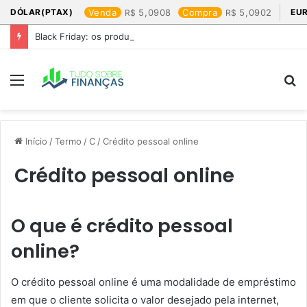
DÓLAR(PTAX)
Venda
5,0908
Compra
5,0902
EU
Black Friday: os produtos que mais valem a pena
Menu
P
p
Início
/
Termo
/
C
/
Crédito pessoal online
Crédito pessoal online
O que é crédito pessoal
online?
O crédito pessoal online é uma modalidade de empréstimo
em que o cliente solicita o valor desejado pela internet,