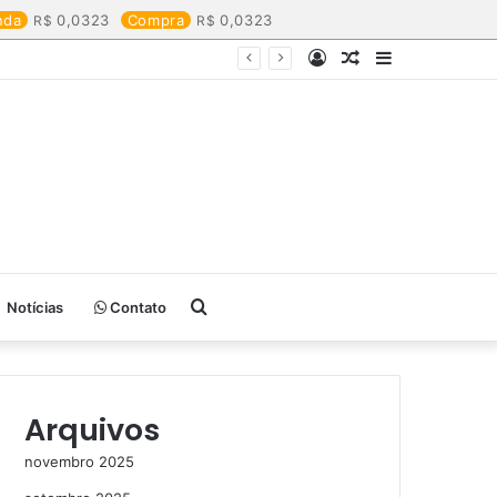
nda
0,0323
Compra
0,0323
Entrar
Artigo
Barra
aleatório
Lateral
Procurar
Notícias
Contato
por
Arquivos
novembro 2025