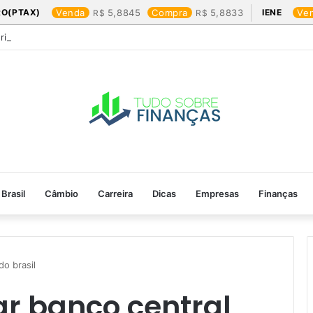
RO(PTAX)
Venda
5,8845
Compra
5,8833
IENE
Ve
Friday: os produtos que mais valem a pena
Brasil
Câmbio
Carreira
Dicas
Empresas
Finanças
o brasil​
ar banco central