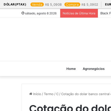
DÓLAR(PTAX)
Venda
5,0908
Compra
5,0902
EU
Black 
sábado, agosto 8 2026
Notícias de Última Hora
Home
Agronegócios
Início
/
Termo
/
C
/
Cotação do dolar banco central d
Cotação do dol