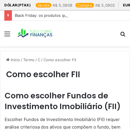
DÓLAR(PTAX)
Venda
5,0908
Compra
5,0902
EU
Black Friday: os produtos que mais valem a pena
Menu
P
p
Início
/
Termo
/
C
/
Como escolher FII
Como escolher FII
Como escolher Fundos de
Investimento Imobiliário (FII)
Escolher Fundos de Investimento Imobiliário (FII) requer
análise criteriosa dos ativos que compõem o fundo, bem