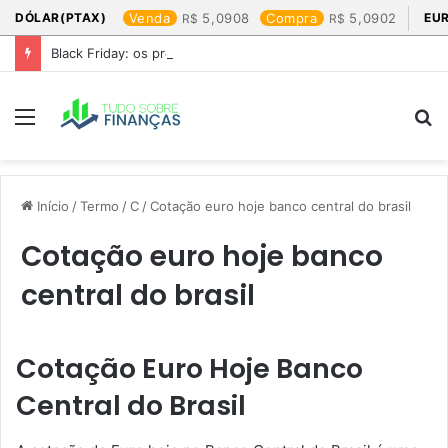
DÓLAR(PTAX)
Venda
5,0908
Compra
5,0902
EU
Black Friday: os produtos que mais valem a pena
Menu
P
p
Início
/
Termo
/
C
/
Cotação euro hoje banco central do brasil​
Cotação euro hoje banco
central do brasil​
Cotação Euro Hoje Banco
Central do Brasil