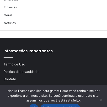
Finanças
Geral
Notícias
Informações Importantes
Termo de Uso
Política de privacidade
Contato
Nós utilizamos cookies para garantir que você tenha a melhor
experiência em nosso site. Se você continua a usar este site,
© Copyright 2026, Todos os direitos reservados | Desenvolvido
assumimos que você está satisfeito.
por
LA Comunicações