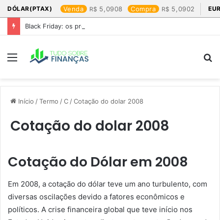
DÓLAR(PTAX)
Venda
5,0908
Compra
5,0902
EU
Black Friday: os produtos que mais valem a pena
Menu
P
p
Início
/
Termo
/
C
/
Cotação do dolar 2008​
Cotação do dolar 2008​
Cotação do Dólar em 2008
Em 2008, a cotação do dólar teve um ano turbulento, com
diversas oscilações devido a fatores econômicos e
políticos. A crise financeira global que teve início nos