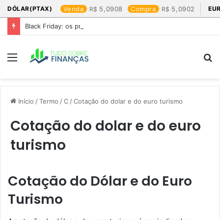
DÓLAR(PTAX)
Venda
5,0908
Compra
5,0902
EU
Black Friday: os produtos que mais valem a pena
Menu
P
p
Início
/
Termo
/
C
/
Cotação do dolar e do euro turismo​
Cotação do dolar e do euro
turismo​
Cotação do Dólar e do Euro
Turismo