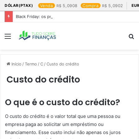
DÓLAR(PTAX)
Venda
5,0908
Compra
5,0902
EU
Black Friday: os produtos que mais valem a pena
Menu
P
p
Início
/
Termo
/
C
/
Custo do crédito
Custo do crédito
O que é o custo do crédito?
O custo do crédito é o valor total que uma pessoa ou
empresa paga ao solicitar um empréstimo ou
financiamento. Esse custo inclui não apenas os juros