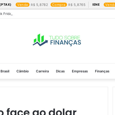
(PTAX)
Venda
5,8782
Compra
5,8765
IENE
Vend
ck Friday: os produtos que mais valem a pena
Brasil
Câmbio
Carreira
Dicas
Empresas
Finanças
 face ao dolar​