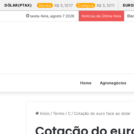
DÓLAR(PTAX)
Venda
5,1017
Compra
5,1011
EURO
Bla
sexta-feira, agosto 7 2026
Notícias de Última Hora
Home
Agronegócios
Início
/
Termo
/
C
/
Cotação do euro face ao dolar​
Cotação do euro