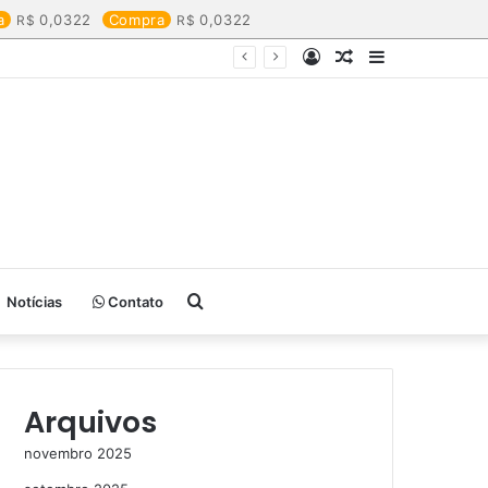
a
0,0322
Compra
0,0322
Entrar
Artigo
Barra
aleatório
Lateral
Procurar
Notícias
Contato
por
Arquivos
novembro 2025