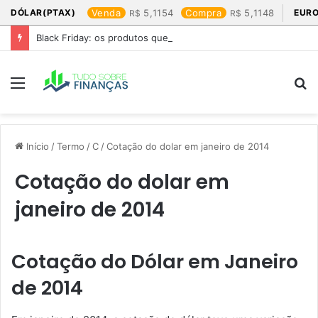
DÓLAR(PTAX)
Venda
5,1154
Compra
5,1148
EURO
Black Friday: os produtos que mais valem a pena
Menu
P
p
Início
/
Termo
/
C
/
Cotação do dolar em janeiro de 2014​
Cotação do dolar em
janeiro de 2014​
Cotação do Dólar em Janeiro
de 2014