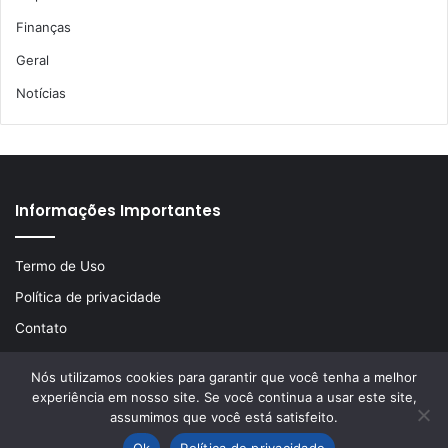
Finanças
Geral
Notícias
Informações Importantes
Termo de Uso
Política de privacidade
Contato
Nós utilizamos cookies para garantir que você tenha a melhor
experiência em nosso site. Se você continua a usar este site,
© Copyright 2026, Todos os direitos reservados | Desenvolvido
assumimos que você está satisfeito.
por
LA Comunicações
Ok
Política de privacidade