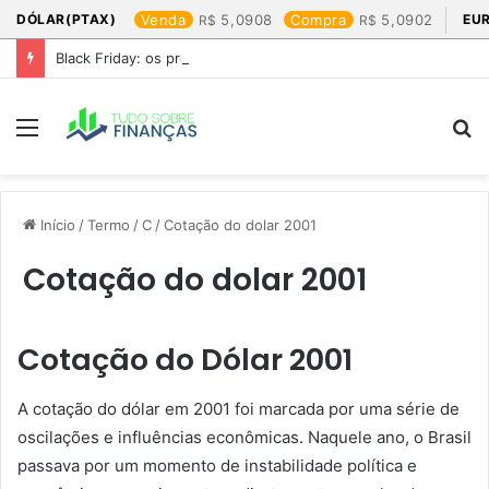
DÓLAR(PTAX)
Venda
5,0908
Compra
5,0902
EU
Black Friday: os produtos que mais valem a pena
Menu
P
p
Início
/
Termo
/
C
/
Cotação do dolar 2001​
Cotação do dolar 2001​
Cotação do Dólar 2001
A cotação do dólar em 2001 foi marcada por uma série de
oscilações e influências econômicas. Naquele ano, o Brasil
passava por um momento de instabilidade política e