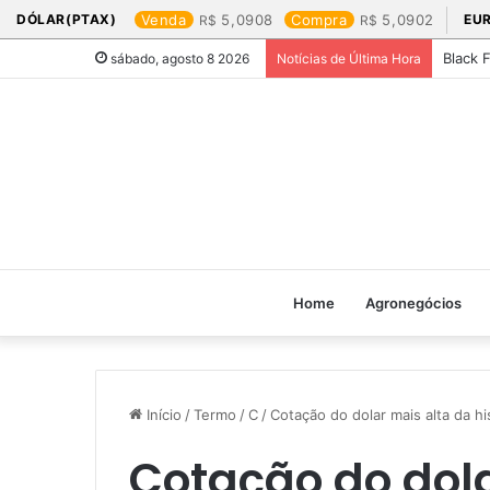
DÓLAR(PTAX)
Venda
5,0908
Compra
5,0902
EU
Black 
sábado, agosto 8 2026
Notícias de Última Hora
Home
Agronegócios
Início
/
Termo
/
C
/
Cotação do dolar mais alta da his
Cotação do dola