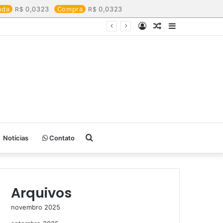
nda
0,0323
Compra
0,0323
Entrar
Artigo
Barra
aleatório
Lateral
Procurar
Notícias
Contato
por
Arquivos
novembro 2025