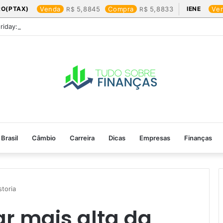
RO(PTAX)
Venda
5,8845
Compra
5,8833
IENE
Ve
Friday: os produtos que mais valem a pena
Brasil
Câmbio
Carreira
Dicas
Empresas
Finanças
toria​
r mais alta da