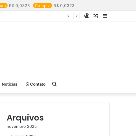
nda
0,0323
Compra
0,0323
Entrar
Artigo
Barra
aleatório
Lateral
Procurar
Notícias
Contato
por
Arquivos
novembro 2025