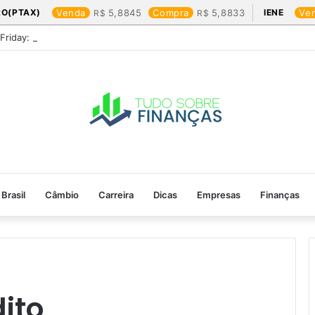
RO(PTAX)
Venda
5,8845
Compra
5,8833
IENE
Ve
 Friday: os produtos que mais valem a pena
Brasil
Câmbio
Carreira
Dicas
Empresas
Finanças
dito