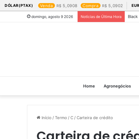
DÓLAR(PTAX)
Venda
5,0908
Compra
5,0902
EU
Black
domingo, agosto 9 2026
Notícias de Última Hora
Home
Agronegócios
Início
/
Termo
/
C
/
Carteira de crédito
Carteira de cré