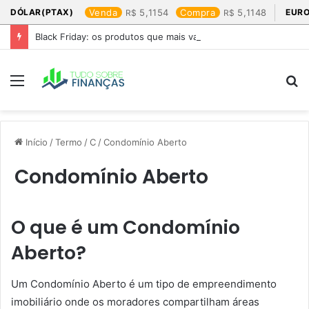
DÓLAR(PTAX)
Venda
5,1154
Compra
5,1148
EURO
Black Friday: os produtos que mais valem a pena
Menu
P
p
Início
/
Termo
/
C
/
Condomínio Aberto
Condomínio Aberto
O que é um Condomínio
Aberto?
Um Condomínio Aberto é um tipo de empreendimento
imobiliário onde os moradores compartilham áreas