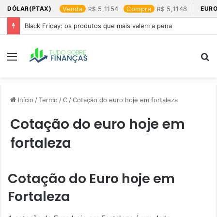
DÓLAR(PTAX)
Venda
5,1154
Compra
5,1148
EURO
Black Friday: os produtos que mais valem a pena
Menu
P
p
Início
/
Termo
/
C
/
Cotação do euro hoje em fortaleza​
Cotação do euro hoje em
fortaleza​
Cotação do Euro hoje em
Fortaleza