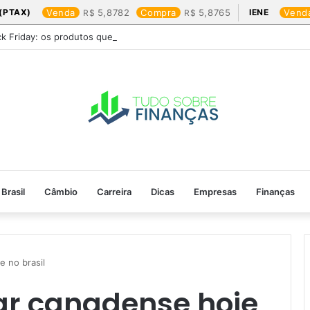
(PTAX)
Venda
5,8782
Compra
5,8765
IENE
Vend
ck Friday: os produtos que mais valem a pena
Brasil
Câmbio
Carreira
Dicas
Empresas
Finanças
 no brasil​
ar canadense hoje