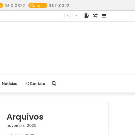
a
0,0322
Compra
0,0322
Entrar
Artigo
Barra
aleatório
Lateral
Procurar
Notícias
Contato
por
Arquivos
novembro 2025