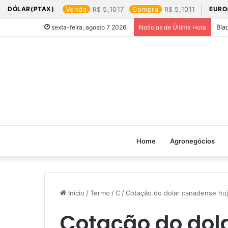
DÓLAR(PTAX)
Venda
5,1017
Compra
5,1011
EURO
Bla
sexta-feira, agosto 7 2026
Notícias de Última Hora
Home
Agronegócios
Início
/
Termo
/
C
/
Cotação do dolar canadense hoje
Cotação do dol