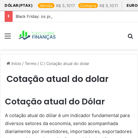
DÓLAR(PTAX)
Venda
5,1017
Compra
5,1011
EURO
Black Friday: os produtos que mais valem a pena
Menu
P
p
Início
/
Termo
/
C
/
Cotação atual do dolar​
Cotação atual do dolar​
Cotação atual do Dólar
A cotação atual do dólar é um indicador fundamental para
diversos setores da economia, sendo acompanhada
diariamente por investidores, importadores, exportadores