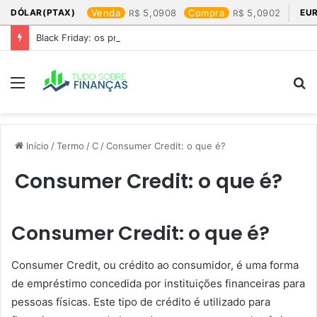
DÓLAR(PTAX)
Venda
5,0908
Compra
5,0902
EU
Black Friday: os produtos que mais valem a pena
Menu
P
p
Início
/
Termo
/
C
/
Consumer Credit: o que é?
Consumer Credit: o que é?
Consumer Credit: o que é?
Consumer Credit, ou crédito ao consumidor, é uma forma
de empréstimo concedida por instituições financeiras para
pessoas físicas. Este tipo de crédito é utilizado para