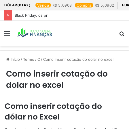
DÓLAR(PTAX)
Venda
5,0908
Compra
5,0902
EU
Black Friday: os produtos que mais valem a pena
Menu
P
p
Início
/
Termo
/
C
/
Como inserir cotação do dolar no excel​
Como inserir cotação do
dolar no excel​
Como inserir cotação do
dólar no Excel