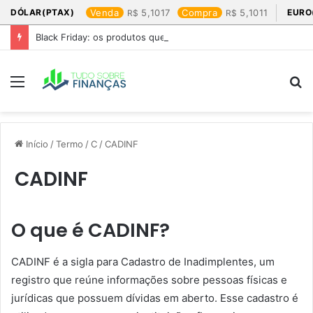
DÓLAR(PTAX)
Venda
5,1017
Compra
5,1011
EURO
Black Friday: os produtos que mais valem a pena
Menu
P
p
Início
/
Termo
/
C
/
CADINF
CADINF
O que é CADINF?
CADINF é a sigla para Cadastro de Inadimplentes, um
registro que reúne informações sobre pessoas físicas e
jurídicas que possuem dívidas em aberto. Esse cadastro é