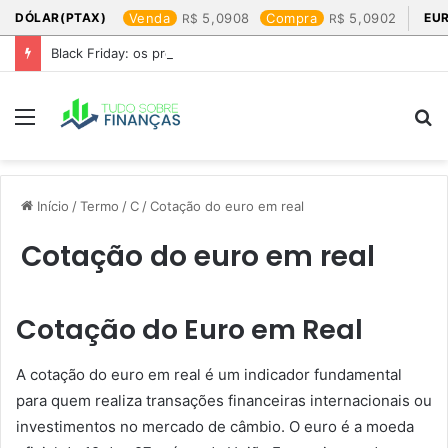
DÓLAR(PTAX)
Venda
5,0908
Compra
5,0902
EU
Black Friday: os produtos que mais valem a pena
Menu
P
p
Início
/
Termo
/
C
/
Cotação do euro em real​
Cotação do euro em real​
Cotação do Euro em Real
A cotação do euro em real é um indicador fundamental
para quem realiza transações financeiras internacionais ou
investimentos no mercado de câmbio. O euro é a moeda