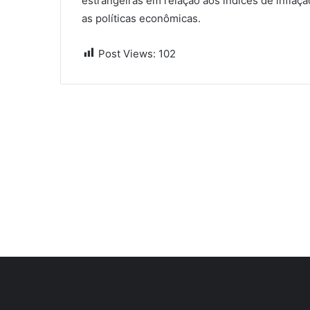
estrangeiras em relação aos índices de inflaç
as políticas econômicas.
Post Views:
102