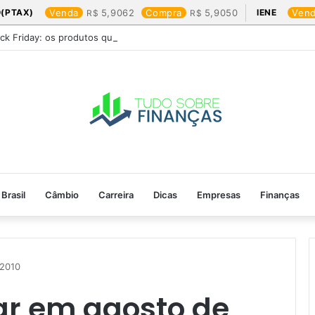
(PTAX)
Venda
5,9062
Compra
5,9050
IENE
Ven
ack Friday: os produtos que mais valem a pena
Brasil
Câmbio
Carreira
Dicas
Empresas
Finanças
2010​
ar em agosto de