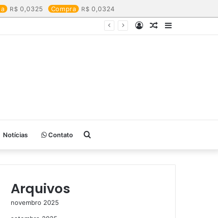
da
0,0325
Compra
0,0324
Entrar
Artigo
Barra
aleatório
Lateral
Procurar
Notícias
Contato
por
Arquivos
novembro 2025