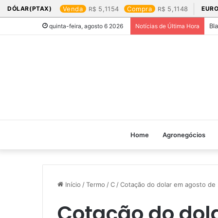
DÓLAR(PTAX)
Venda
5,1154
Compra
5,1148
EURO
Bl
quinta-feira, agosto 6 2026
Notícias de Última Hora
Home
Agronegócios
Início
/
Termo
/
C
/
Cotação do dolar em agosto de 
Cotação do dol