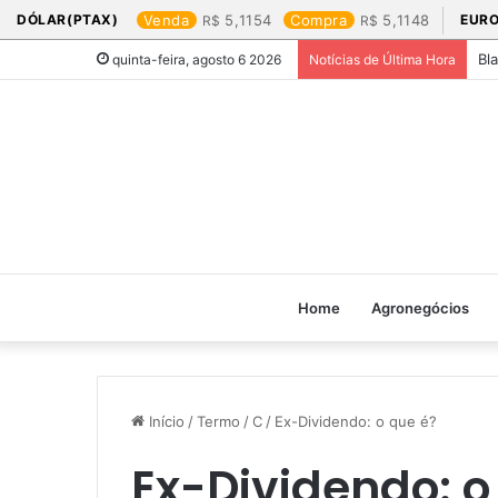
DÓLAR(PTAX)
Venda
5,1154
Compra
5,1148
EURO
Bl
quinta-feira, agosto 6 2026
Notícias de Última Hora
Home
Agronegócios
Início
/
Termo
/
C
/
Ex-Dividendo: o que é?
Ex-Dividendo: o