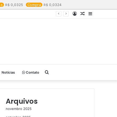
da
0,0325
Compra
0,0324
Entrar
Artigo
Barra
aleatório
Lateral
Procurar
Notícias
Contato
por
Arquivos
novembro 2025