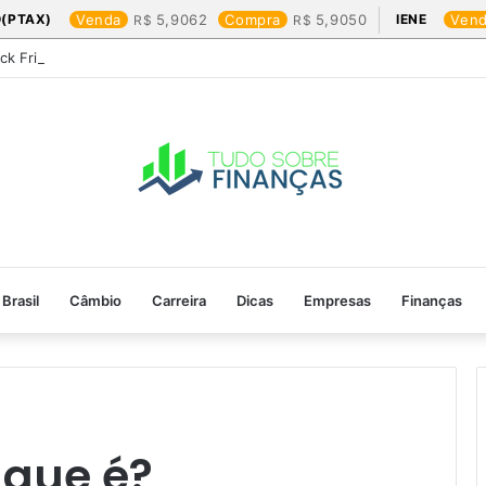
(PTAX)
Venda
5,9062
Compra
5,9050
IENE
Ven
ack Friday: os produtos que mais valem a pena
Brasil
Câmbio
Carreira
Dicas
Empresas
Finanças
 que é?