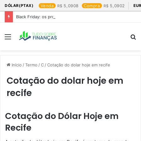
DÓLAR(PTAX)
Venda
5,0908
Compra
5,0902
EU
Black Friday: os produtos que mais valem a pena
Menu
P
p
Início
/
Termo
/
C
/
Cotação do dolar hoje em recife​
Cotação do dolar hoje em
recife​
Cotação do Dólar Hoje em
Recife