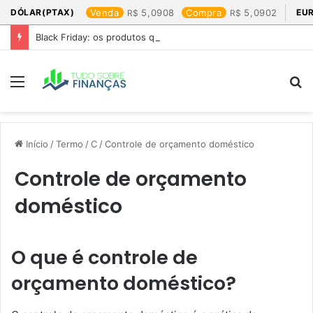
DÓLAR(PTAX)
Venda
5,0908
Compra
5,0902
EU
Black Friday: os produtos que mais valem a pena
Menu
P
p
Início
/
Termo
/
C
/
Controle de orçamento doméstico
Controle de orçamento
doméstico
O que é controle de
orçamento doméstico?