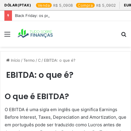
DÓLAR(PTAX)
Venda
5,0908
Compra
5,0902
EU
Black Friday: os produtos que mais valem a pena
Menu
P
p
Início
/
Termo
/
C
/
EBITDA: o que é?
EBITDA: o que é?
O que é EBITDA?
O EBITDA é uma sigla em inglês que significa Earnings
Before Interest, Taxes, Depreciation and Amortization, que
em português pode ser traduzido como Lucros antes de