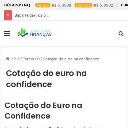
DÓLAR(PTAX)
Venda
5,0908
Compra
5,0902
EU
Black Friday: os produtos que mais valem a pena
Menu
P
p
Início
/
Termo
/
C
/
Cotação do euro na confidence​
Cotação do euro na
confidence​
Cotação do Euro na
Confidence