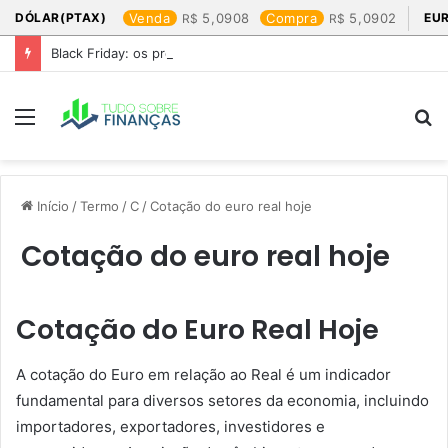
DÓLAR(PTAX)
Venda
5,0908
Compra
5,0902
EU
Black Friday: os produtos que mais valem a pena
Menu
P
p
Início
/
Termo
/
C
/
Cotação do euro real hoje​
Cotação do euro real hoje​
Cotação do Euro Real Hoje
A cotação do Euro em relação ao Real é um indicador
fundamental para diversos setores da economia, incluindo
importadores, exportadores, investidores e