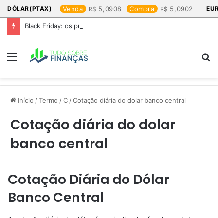
DÓLAR(PTAX)
Venda
5,0908
Compra
5,0902
EU
Black Friday: os produtos que mais valem a pena
Menu
P
p
Início
/
Termo
/
C
/
Cotação diária do dolar banco central​
Cotação diária do dolar
banco central​
Cotação Diária do Dólar
Banco Central