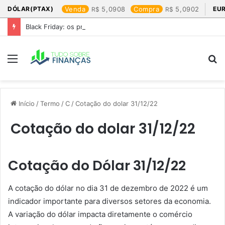
DÓLAR(PTAX)
Venda
5,0908
Compra
5,0902
EU
Black Friday: os produtos que mais valem a pena
Menu
P
p
Início
/
Termo
/
C
/
Cotação do dolar 31/12/22​
Cotação do dolar 31/12/22​
Cotação do Dólar 31/12/22
A cotação do dólar no dia 31 de dezembro de 2022 é um
indicador importante para diversos setores da economia.
A variação do dólar impacta diretamente o comércio