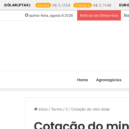
DÓLAR(PTAX)
Venda
5,1154
Compra
5,1148
EURO
Bl
quinta-feira, agosto 6 2026
Notícias de Última Hora
Home
Agronegócios
Início
/
Termo
/
C
/
Cotação do mini dolar​
Cotação do mini