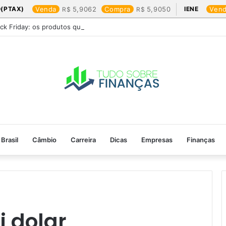
(PTAX)
Venda
5,9062
Compra
5,9050
IENE
Ven
ack Friday: os produtos que mais valem a pena
Brasil
Câmbio
Carreira
Dicas
Empresas
Finanças
 dolar​