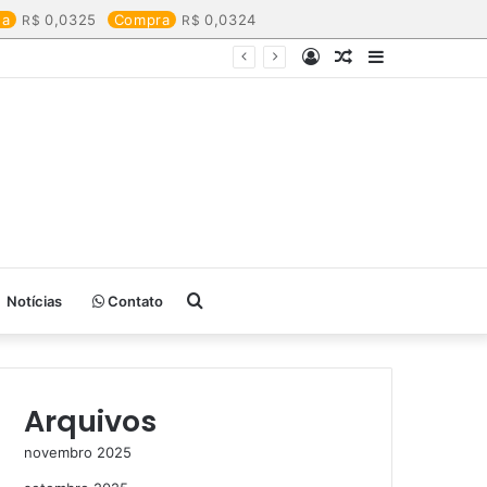
da
0,0325
Compra
0,0324
Entrar
Artigo
Barra
aleatório
Lateral
Procurar
Notícias
Contato
por
Arquivos
novembro 2025