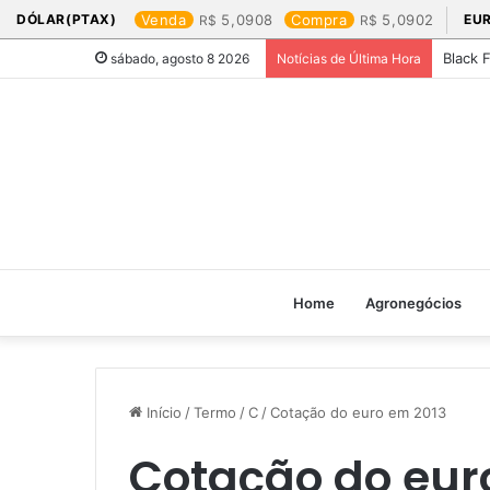
DÓLAR(PTAX)
Venda
5,0908
Compra
5,0902
EU
Black 
sábado, agosto 8 2026
Notícias de Última Hora
Home
Agronegócios
Início
/
Termo
/
C
/
Cotação do euro em 2013​
Cotação do euro