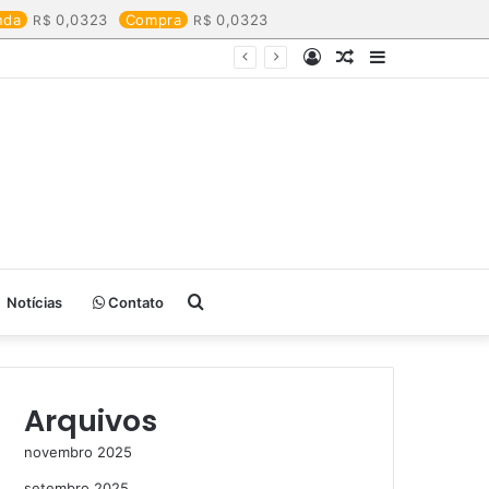
nda
0,0323
Compra
0,0323
Entrar
Artigo
Barra
aleatório
Lateral
Procurar
Notícias
Contato
por
Arquivos
novembro 2025
setembro 2025