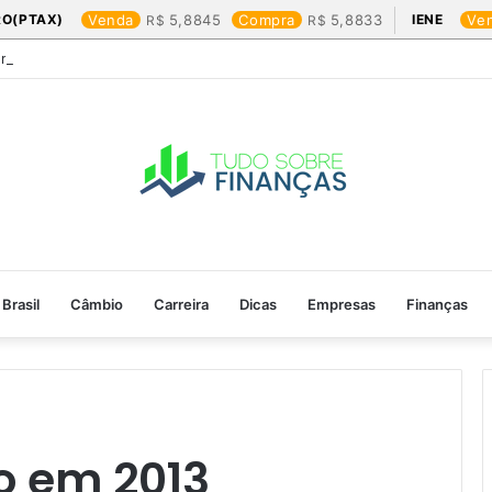
RO(PTAX)
Venda
5,8845
Compra
5,8833
IENE
Ve
Friday: os produtos que mais valem a pena
Brasil
Câmbio
Carreira
Dicas
Empresas
Finanças
 em 2013​