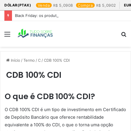
DÓLAR(PTAX)
Venda
5,0908
Compra
5,0902
EU
Black Friday: os produtos que mais valem a pena
Menu
P
p
Início
/
Termo
/
C
/
CDB 100% CDI
CDB 100% CDI
O que é CDB 100% CDI?
O CDB 100% CDI é um tipo de investimento em Certificado
de Depósito Bancário que oferece rentabilidade
equivalente a 100% do CDI, o que o torna uma opção