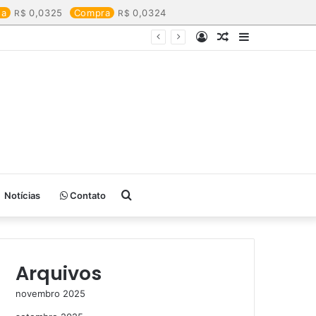
da
0,0325
Compra
0,0324
Entrar
Artigo
Barra
aleatório
Lateral
Procurar
Notícias
Contato
por
Arquivos
novembro 2025