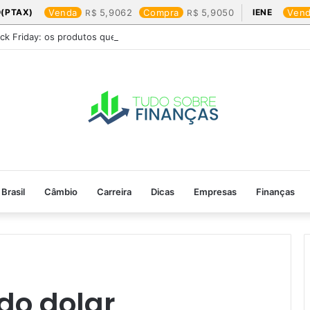
(PTAX)
Venda
5,9062
Compra
5,9050
IENE
Ven
ack Friday: os produtos que mais valem a pena
Brasil
Câmbio
Carreira
Dicas
Empresas
Finanças
do dolar​