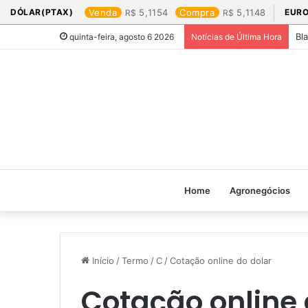
DÓLAR(PTAX)
Venda
5,1154
Compra
5,1148
EURO
Bl
quinta-feira, agosto 6 2026
Notícias de Última Hora
Home
Agronegócios
Início
/
Termo
/
C
/
Cotação online do dolar​
Cotação online 