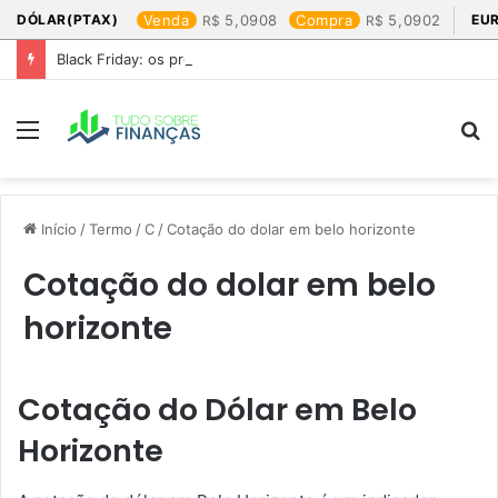
DÓLAR(PTAX)
Venda
5,0908
Compra
5,0902
EU
Black Friday: os produtos que mais valem a pena
Menu
P
p
Início
/
Termo
/
C
/
Cotação do dolar em belo horizonte​
Cotação do dolar em belo
horizonte​
Cotação do Dólar em Belo
Horizonte