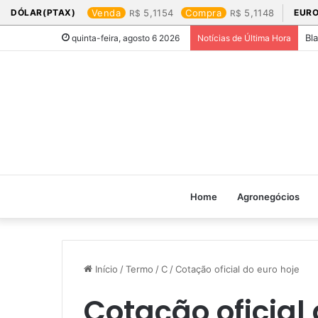
DÓLAR(PTAX)
Venda
5,1154
Compra
5,1148
EURO
Bl
quinta-feira, agosto 6 2026
Notícias de Última Hora
Home
Agronegócios
Início
/
Termo
/
C
/
Cotação oficial do euro hoje​
Cotação oficial 