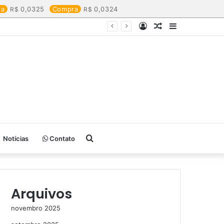
da
0,0325
Compra
0,0324
Entrar
Artigo
Barra
aleatório
Lateral
Procurar
Notícias
Contato
por
Arquivos
novembro 2025