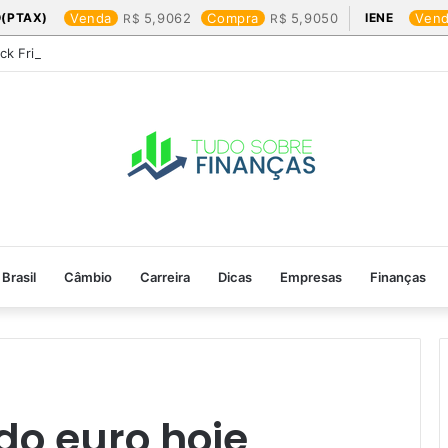
(PTAX)
Venda
5,9062
Compra
5,9050
IENE
Ven
ack Friday: os produtos que mais valem a pena
Brasil
Câmbio
Carreira
Dicas
Empresas
Finanças
do euro hoje​