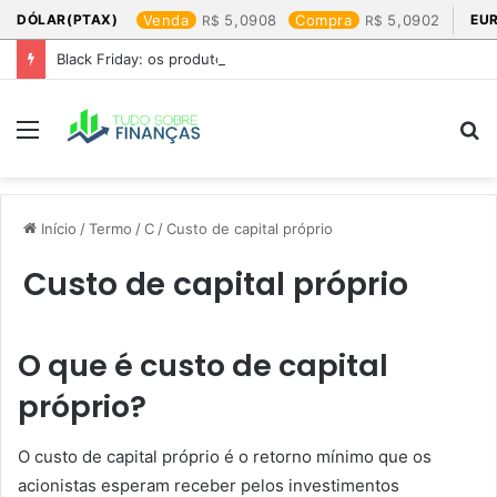
DÓLAR(PTAX)
Venda
5,0908
Compra
5,0902
EU
Black Friday: os produtos que mais valem a pena
Menu
P
p
Início
/
Termo
/
C
/
Custo de capital próprio
Custo de capital próprio
O que é custo de capital
próprio?
O custo de capital próprio é o retorno mínimo que os
acionistas esperam receber pelos investimentos