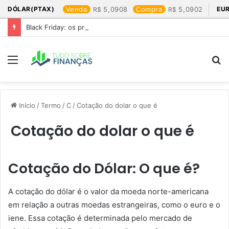
DÓLAR(PTAX)
Venda
5,0908
Compra
5,0902
EU
Black Friday: os produtos que mais valem a pena
Menu
P
p
Início
/
Termo
/
C
/
Cotação do dolar o que é​
Cotação do dolar o que é​
Cotação do Dólar: O que é?
A cotação do dólar é o valor da moeda norte-americana
em relação a outras moedas estrangeiras, como o euro e o
iene. Essa cotação é determinada pelo mercado de